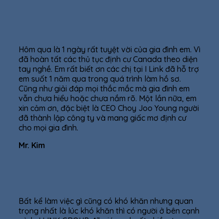
Hôm qua là 1 ngày rất tuyệt vời của gia đình em. Vì
đã hoàn tất các thủ tục định cư Canada theo diện
tay nghề. Em rất biết ơn các chị tại I Link đã hỗ trợ
em suốt 1 năm qua trong quá trình làm hồ sơ.
Cũng như giải đáp mọi thắc mắc mà gia đình em
vẫn chưa hiểu hoặc chưa nắm rõ. Một lần nữa, em
xin cảm ơn, đặc biệt là CEO Choy Joo Young người
đã thành lập công ty và mang giấc mơ định cư
cho mọi gia đình.
Mr. Kim
Bất kể làm việc gì cũng có khó khăn nhưng quan
trọng nhất là lúc khó khăn thì có người ở bên cạnh