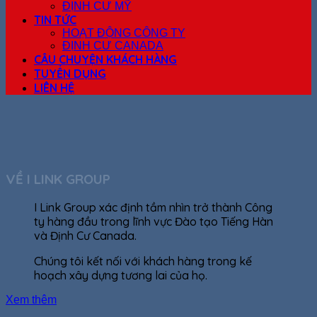
ĐỊNH CƯ MỸ
TIN TỨC
HOẠT ĐỘNG CÔNG TY
ĐỊNH CƯ CANADA
CÂU CHUYỆN KHÁCH HÀNG
TUYỂN DỤNG
LIÊN HỆ
VỀ I LINK GROUP
I Link Group xác định tầm nhìn trở thành Công
ty hàng đầu trong lĩnh vực Đào tạo Tiếng Hàn
và Định Cư Canada.
Chúng tôi kết nối với khách hàng trong kế
hoạch xây dựng tương lai của họ.
Xem thêm