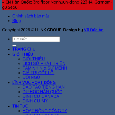
– CN Hàn Quốc:
3rd floor Nonhyun-dong 223-14, Gannam-
gu Seoul
Chính sách bảo mật
Blog
I LINK GROUP. Design by
Vũ Đức Ân
Copyright 2026 ©
TRANG CHỦ
GIỚI THIỆU
GIỚI THIỆU
LỊCH SỬ PHÁT TRIỂN
TẦM NHÌN & SỨ MỆNH
GIÁ TRỊ CỐT LÕI
ĐỘI NGŨ
LĨNH VỰC HOẠT ĐỘNG
ĐÀO TẠO TIẾNG HÀN
DU HỌC HÀN QUỐC
ĐỊNH CƯ CANADA
ĐỊNH CƯ MỸ
TIN TỨC
HOẠT ĐỘNG CÔNG TY