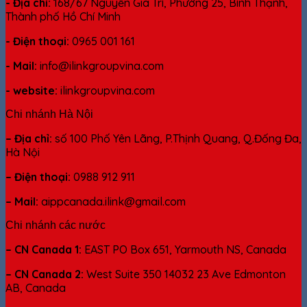
- Địa chỉ:
168/67 Nguyễn Gia Trí, Phường 25, Bình Thạnh,
Thành phố Hồ Chí Minh
- Điện thoại:
0965 001 161
- Mail:
info@ilinkgroupvina.com
- website:
ilinkgroupvina.com
Chi nhánh Hà Nội
– Địa chỉ:
số 100 Phố Yên Lãng, P.Thịnh Quang, Q.Đống Đa,
Hà Nội
– Điện thoại:
0988 912 911
– Mail:
aippcanada.ilink@gmail.com
Chi nhánh các nước
– CN Canada 1:
EAST PO Box 651, Yarmouth NS, Canada
– CN Canada 2:
West Suite 350 14032 23 Ave Edmonton
AB, Canada