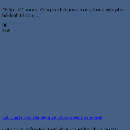
Nhập cư Canada đóng vai trò quan trọng trong việc phục
hồi kinh tế sau [...]
06
Th9
Giải Quyết Các Tồn Động Về Hồ Sơ Nhập Cư Canada
Canada là điểm đến được nhiều người lựa chọn, họ tìm