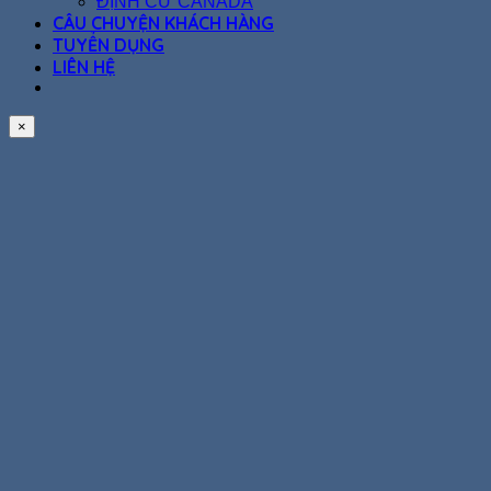
ĐỊNH CƯ CANADA
CÂU CHUYỆN KHÁCH HÀNG
TUYỂN DỤNG
LIÊN HỆ
×