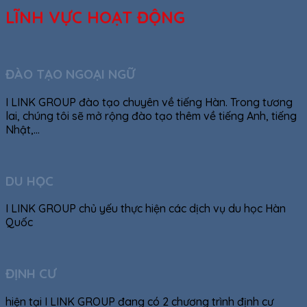
LĨNH VỰC HOẠT ĐỘNG
ĐÀO TẠO NGOẠI NGỮ
I LINK GROUP đào tạo chuyên về tiếng Hàn. Trong tương
lai, chúng tôi sẽ mở rộng đào tạo thêm về tiếng Anh, tiếng
Nhật,…
DU HỌC
I LINK GROUP chủ yếu thực hiện các dịch vụ du học Hàn
Quốc
ĐỊNH CƯ
hiện tại I LINK GROUP đang có 2 chương trình định cư